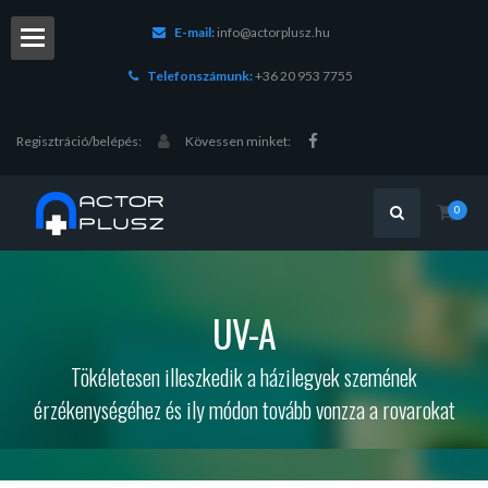
E-mail:
info@actorplusz.hu
Telefonszámunk:
+36 20 953 7755
Regisztráció/belépés:
Kövessen minket:
0
chnika
UV-A
ások
Tökéletesen illeszkedik a házilegyek szemének
érzékenységéhez és ily módon tovább vonzza a rovarokat