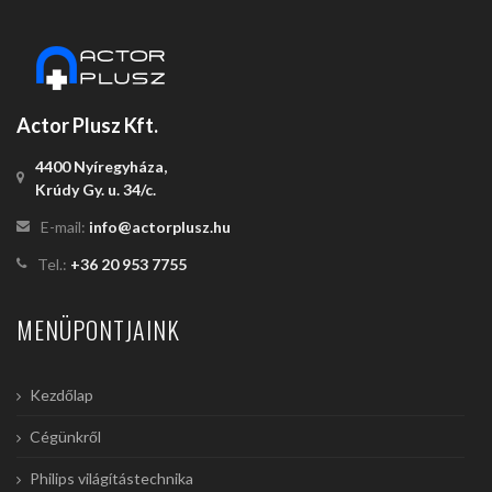
Actor Plusz Kft.
4400 Nyíregyháza,
Krúdy Gy. u. 34/c.
E-mail:
info@actorplusz.hu
Tel.:
+36 20 953 7755
MENÜPONTJAINK
Kezdőlap
Cégünkről
Philips világítástechnika