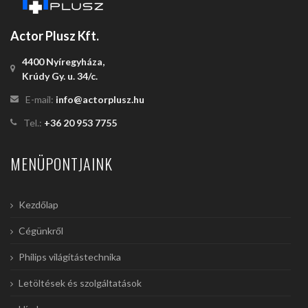
Actor Plusz Kft.
4400 Nyíregyháza,
Krúdy Gy. u. 34/c.
E-mail:
info@actorplusz.hu
Tel.:
+36 20 953 7755
MENÜPONTJAINK
Kezdőlap
Cégünkről
Philips világítástechnika
Letöltések és szolgáltatások