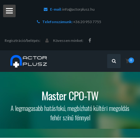
E-mail:
info@actorplusz.hu
Telefonszámunk:
+36 20 953 7755
Regisztráció/belépés:
Kövessen minket:
0
chnika
Master CPO-TW
ások
A legmagasabb hatásfokú, megbízható kültéri megoldás
fehér színű fénnyel