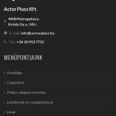
Actor Plusz Kft.
4400 Nyíregyháza,
Krúdy Gy. u. 34/c.
E-mail:
info@actorplusz.hu
Tel.:
+36 20 953 7755
MENÜPONTJAINK
Kezdőlap
Cégünkről
Philips világítástechnika
Letöltések és szolgáltatások
Hírek