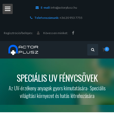
E-mail:
info@actorplusz.hu
Telefonszámunk:
+36 20 953 7755
Regisztráció/belépés:
Kövessen minket:
0
chnika
SPECIÁLIS UV FÉNYCSÖVEK
ások
Az UV-érzékeny anyagok gyors kimutatására- Speciális
világítási környezet és hatás létrehozására